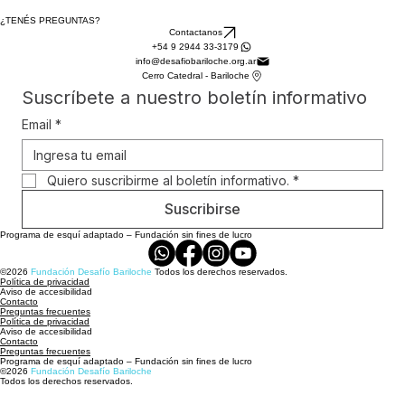
¿TENÉS PREGUNTAS?
Contactanos
+54 9 2944 33-3179
info@desafiobariloche.org.ar
Cerro Catedral - Bariloche
Suscríbete a nuestro boletín informativo
Email
*
Quiero suscribirme al boletín informativo.
*
Suscribirse
Programa de esquí adaptado – Fundación sin fines de lucro
©2026
Fundación Desafío Bariloche
Todos los derechos reservados.
Política de privacidad
Aviso de accesibilidad
Contacto
Preguntas frecuentes
Política de privacidad
Aviso de accesibilidad
Contacto
Preguntas frecuentes
Programa de esquí adaptado – Fundación sin fines de lucro
©2026
Fundación Desafío Bariloche
Todos los derechos reservados.