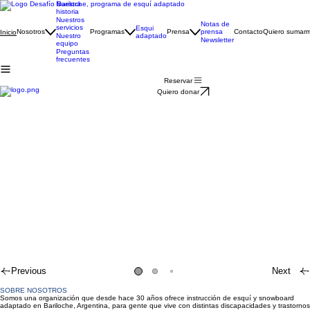
Nuestra
historia
Nuestros
Notas de
servicios
Esqui
prensa
Nosotros
Programas
Prensa
Contacto
Quiero sumar
Inicio
adaptado
Nuestro
Newsletter
equipo
Preguntas
frecuentes
Reservar
Quiero donar
Previous
Next
SOBRE
NOSOTROS
Somos una organización que desde hace 30 años ofrece instrucción de esquí y snowboard
adaptado en Bariloche, Argentina, para gente que vive con distintas discapacidades y trastornos